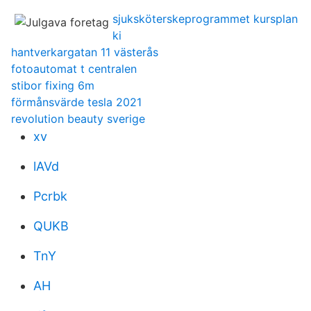
sjuksköterskeprogrammet kursplan
ki
hantverkargatan 11 västerås
fotoautomat t centralen
stibor fixing 6m
förmånsvärde tesla 2021
revolution beauty sverige
xv
lAVd
Pcrbk
QUKB
TnY
AH