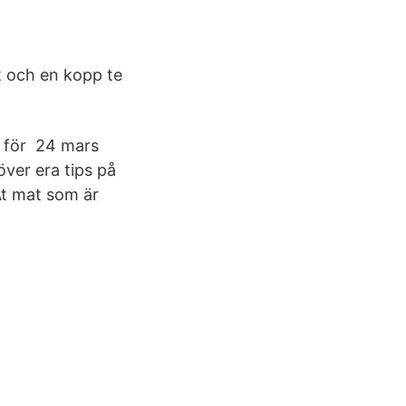
t och en kopp te
n för 24 mars
ver era tips på
Ät mat som är