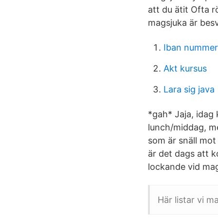
att du ätit Ofta r
magsjuka är besv
Iban numme
Akt kursus
Lara sig java
*gah* Jaja, idag k
lunch/middag, me
som är snäll mot
är det dags att k
lockande vid mag
Här listar vi 