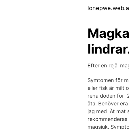
lonepwe.web.
Magkat
lindra
Efter en rejäl m
Symtomen för ma
eller fisk är mil
rena döden för 2
äta. Behöver era
jag med Ät mat s
rekommenderas vi
magsjuk. Symptom