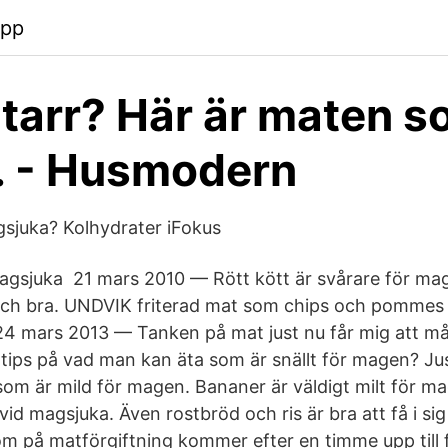
app
arr? Här är maten s
r. - Husmodern
agsjuka? Kolhydrater iFokus
gsjuka 21 mars 2010 — Rött kött är svårare för mag
t och bra. UNDVIK friterad mat som chips och pommes f
4 mars 2013 — Tanken på mat just nu får mig att må
 tips på vad man kan äta som är snällt för magen? Ju
om är mild för magen. Bananer är väldigt milt för m
d magsjuka. Även rostbröd och ris är bra att få i si
 på matförgiftning kommer efter en timme upp till f