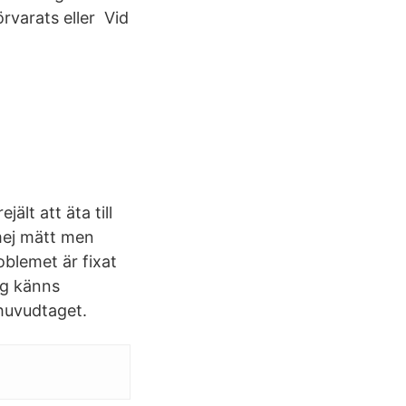
örvarats eller Vid
jält att äta till
 mej mätt men
blemet är fixat
ng känns
rhuvudtaget.