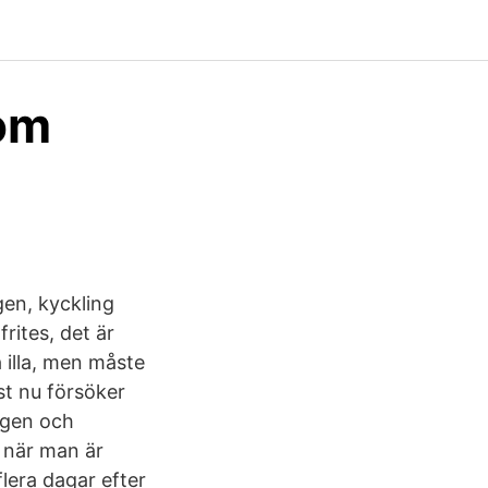
om
en, kyckling
rites, det är
 illa, men måste
st nu försöker
agen och
g när man är
lera dagar efter