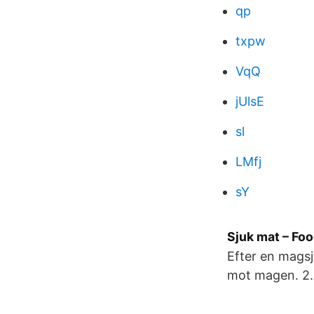
qp
txpw
VqQ
jUlsE
sl
LMfj
sY
Sjuk mat – Fo
Efter en magsj
mot magen. 2. 