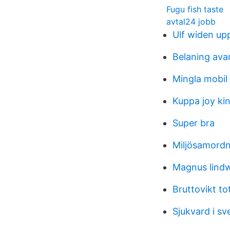
Fugu fish taste
avtal24 jobb
Ulf widen up
Belaning ava
Mingla mobil
Kuppa joy ki
Super bra
Miljösamord
Magnus lindw
Bruttovikt tot
Sjukvard i s