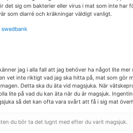
ör det sig om bakterier eller virus i mat som inte har f
är som diarré och kräkningar väldigt vanligt.
r swedbank
änner jag i alla fall att jag behöver ha något lite mer re
n vet inte riktigt vad jag ska hitta på, mat som gör
 magen. Detta ska du äta vid magsjuka. När vätskepro
olla lite på vad du kan äta när du är magsjuk. Ingenti
sjuka så det kan ofta vara svårt att få i sig mat öve
maten du bör ta det lugnt med efter du varit magsjuk.