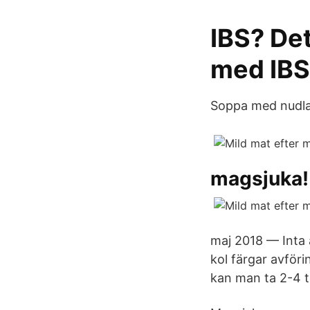
IBS? Det
med IBS
Soppa med nudlar
magsjuka! 
maj 2018 — Inta a
kol färgar avför
kan man ta 2-4 t