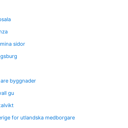
psala
nza
 mina sidor
ngsburg
nare byggnader
all gu
alvikt
verige for utlandska medborgare