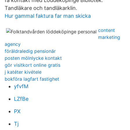
få kontakt med Löddeköpinge Bibliotek.
Tandläkare och tandläkarklin.
Hur gammal faktura far man skicka
content
marketing
agency
föräldraledig pensionär
posten mölnlycke kontakt
gör visitkort online gratis
j katéter kivétele
bokföra lagfart fastighet
yfvfM
LZfBe
PX
Tj