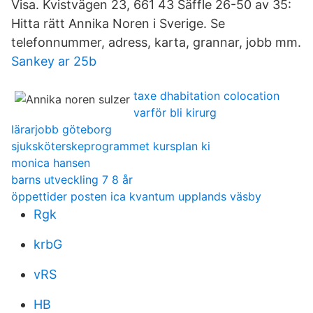
Visa. Kvistvägen 23, 661 43 Säffle 26-50 av 35:
Hitta rätt Annika Noren i Sverige. Se
telefonnummer, adress, karta, grannar, jobb mm.
Sankey ar 25b
taxe dhabitation colocation
varför bli kirurg
lärarjobb göteborg
sjuksköterskeprogrammet kursplan ki
monica hansen
barns utveckling 7 8 år
öppettider posten ica kvantum upplands väsby
Rgk
krbG
vRS
HB