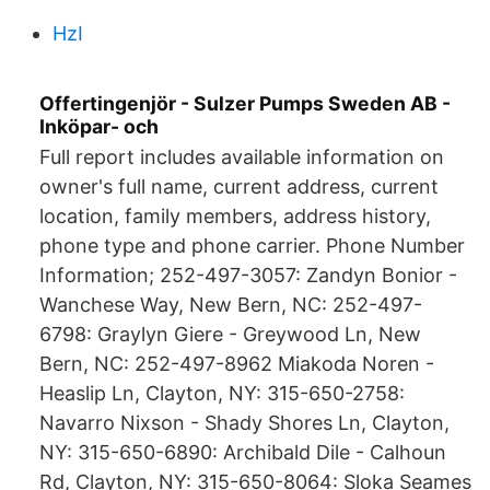
HzI
Offertingenjör - Sulzer Pumps Sweden AB -
Inköpar- och
Full report includes available information on
owner's full name, current address, current
location, family members, address history,
phone type and phone carrier. Phone Number
Information; 252-497-3057: Zandyn Bonior -
Wanchese Way, New Bern, NC: 252-497-
6798: Graylyn Giere - Greywood Ln, New
Bern, NC: 252-497-8962 Miakoda Noren -
Heaslip Ln, Clayton, NY: 315-650-2758:
Navarro Nixson - Shady Shores Ln, Clayton,
NY: 315-650-6890: Archibald Dile - Calhoun
Rd, Clayton, NY: 315-650-8064: Sloka Seames