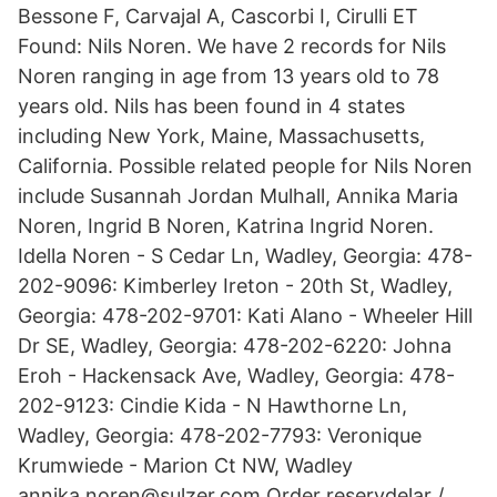
Bessone F, Carvajal A, Cascorbi I, Cirulli ET
Found: Nils Noren. We have 2 records for Nils
Noren ranging in age from 13 years old to 78
years old. Nils has been found in 4 states
including New York, Maine, Massachusetts,
California. Possible related people for Nils Noren
include Susannah Jordan Mulhall, Annika Maria
Noren, Ingrid B Noren, Katrina Ingrid Noren.
Idella Noren - S Cedar Ln, Wadley, Georgia: 478-
202-9096: Kimberley Ireton - 20th St, Wadley,
Georgia: 478-202-9701: Kati Alano - Wheeler Hill
Dr SE, Wadley, Georgia: 478-202-6220: Johna
Eroh - Hackensack Ave, Wadley, Georgia: 478-
202-9123: Cindie Kida - N Hawthorne Ln,
Wadley, Georgia: 478-202-7793: Veronique
Krumwiede - Marion Ct NW, Wadley
annika.noren@sulzer.com Order reservdelar /